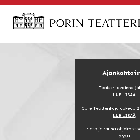
Skip
to
content
Ajankohtais
Teatteri avoinna jäl
LUE LISÄÄ
Café Teatterikuja aukeaa 2
LUE LISÄÄ
Sota ja rauha ohjelmisto
2026!