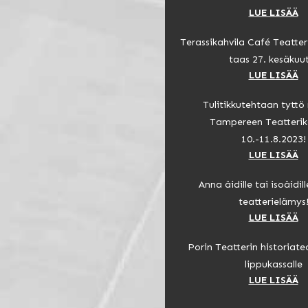
LUE LISÄÄ
Terassikahvila Café Teatte
taas 27. kesäkuu
LUE LISÄÄ
Tulitikkutehtaan tytt
Tampereen Teatterik
10.-11.8.2023!
LUE LISÄÄ
Anna äidille tai isoäidill
teatterielämys
LUE LISÄÄ
Porin Teatterin historiate
lippukassalle
LUE LISÄÄ