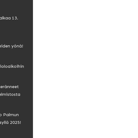
alkaa 13.
eiden yönä!
ioloaikoihin
keränneet
elmistosta
io Palmun
syllä 2025!