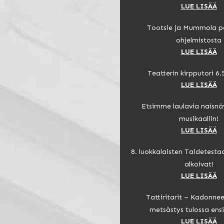
LUE LISÄÄ
Tootsie ja Mummola p
ohjelmistosta
LUE LISÄÄ
Teatterin kirpputori 6.5
LUE LISÄÄ
Etsimme laulavia naisnäy
musikaaliin!
LUE LISÄÄ
8. luokkalaisten Taidetestaa
alkoivat!
LUE LISÄÄ
Tattiritarit – Kadonne
metsästys tulossa ensi
LUE LISÄÄ