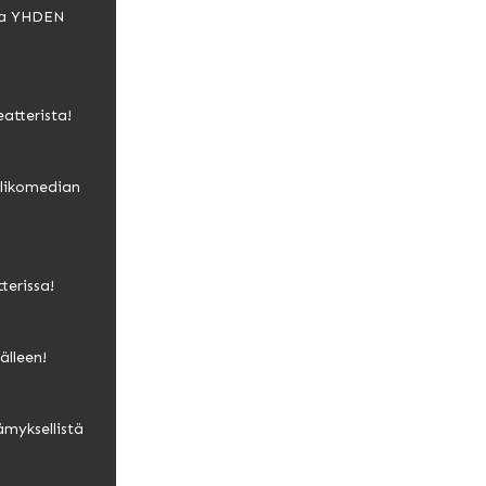
ua YHDEN
atterista!
likomedian
terissa!
älleen!
ämyksellistä