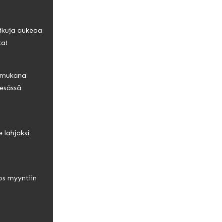
rikuja aukeaa
ta!
ö mukana
esässä
e lahjaksi
!
os myyntiin