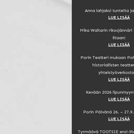
Anna lahjaksi tunteita ja
LUE LISÄÄ
Mika Waltarin rikosjännäri 
iltaan!
LUE LISÄÄ
Porin Teatteri mukaan Po
historiallisten teatt
yhteistyöverkost
LUE LISÄÄ
Kevään 2026 lipunmyynt
LUE LISÄÄ
Porin Päivänä 26. – 27.9. 
LUE LISÄÄ
Tyrmäävä TOOTSIE ensi-ilt