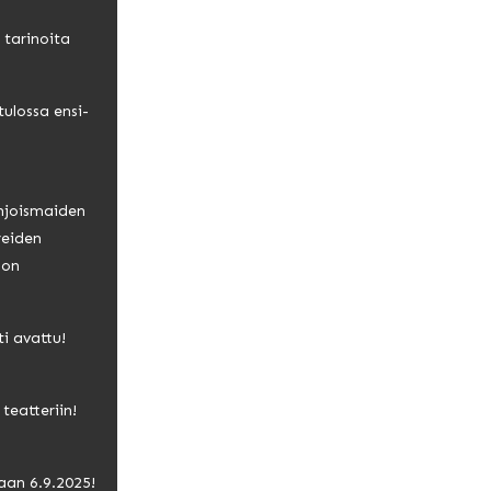
 tarinoita
tulossa ensi-
hjoismaiden
ereiden
oon
i avattu!
teatteriin!
aan 6.9.2025!