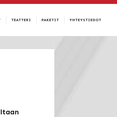
T
TEATTERI
PAKETIT
YHTEYSTIEDOT
RAVINTOLA
RAATIHUONEEN
YHTEYSTIEDOT
KELLARI
HISTORIA
USEIN
HOTELLI &
KYSYTYT
VUOKRAUS
RAVINTOLA
KYSYMYKSET
AMADO
JA
LEHDISTÖ
HENKILÖKUNTA
VAAKUNAN
RTAT
VASTUULLISUUS
PALAUTE
SATAKUNTA-
SALI
iltaan