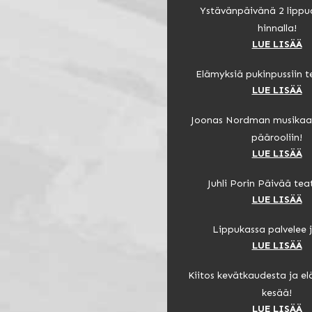
Ystävänpäivänä 2 lipp
hinnalla!
LUE LISÄÄ
Elämyksiä pukinpussiin te
LUE LISÄÄ
Joonas Nordman musikaa
päärooliin!
LUE LISÄÄ
Juhli Porin Päivää teat
LUE LISÄÄ
Lippukassa palvelee j
LUE LISÄÄ
Kiitos kevätkaudesta ja el
kesää!
LUE LISÄÄ