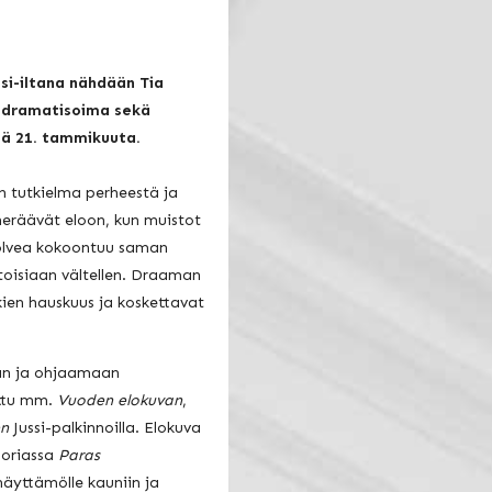
si-iltana nähdään Tia
.) dramatisoima sekä
ä 21. tammikuuta.
tutkielma perheestä ja
heräävät eloon, kun muistot
polvea kokoontuu saman
 toisiaan vältellen. Draaman
kien hauskuus ja koskettavat
an ja ohjaamaan
ittu mm.
Vuoden elokuvan
,
en
Jussi-palkinnoilla. Elokuva
goriassa
Paras
äyttämölle kauniin ja