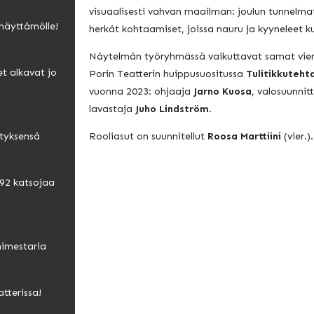
visuaalisesti vahvan maailman: joulun tunnelmat
näyttämölle!
herkät kohtaamiset, joissa nauru ja kyyneleet ku
Näytelmän työryhmässä vaikuttavat samat vierai
et alkavat jo
Porin Teatterin huippusuositussa
Tulitikkuteht
vuonna 2023: ohjaaja
Jarno Kuosa
, valosuunnit
lavastaja
Juho Lindström
.
Rooliasut on suunnitellut
Roosa Marttiini
(vier.).
tyksensä
992 katsojaa
nimestaria
tterissa!