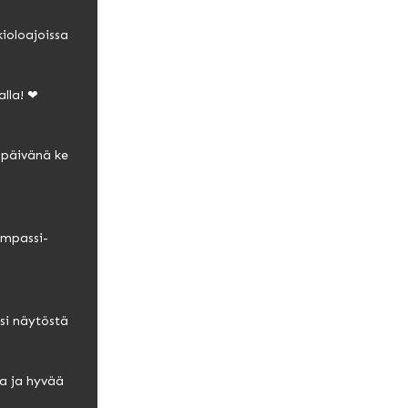
ioloajoissa
alla! ❤
upäivänä ke
ompassi-
ksi näytöstä
ta ja hyvää