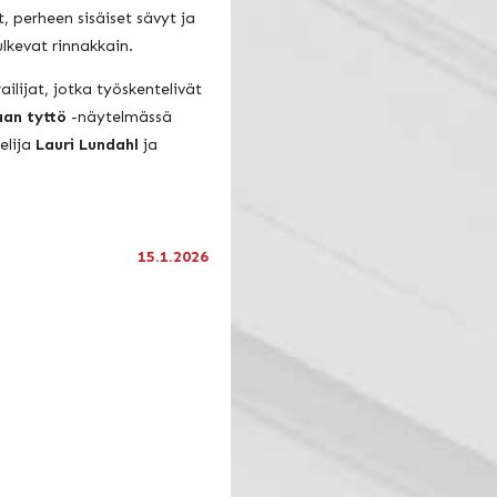
, perheen sisäiset sävyt ja
lkevat rinnakkain.
lijat, jotka työskentelivät
aan tyttö
-näytelmässä
telija
Lauri Lundahl
ja
15.1.2026