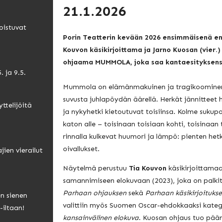
21.1.2026
oistuvat
Porin Teatterin kevään 2026 ensimmäisenä en
Kouvon käsikirjoittama ja Jarno Kuosan (vier
ohjaama MUMMOLA, joka saa kantaesityksens
. ja 9.5.
Mummola on elämänmakuinen ja tragikoominen 
suvusta juhlapöydän äärellä. Herkät jännitteet 
ttelijöitä
ja nykyhetki kietoutuvat toisiinsa. Kolme suku
katon alle – toisinaan toisiaan kohti, toisinaan
rinnalla kulkevat huumori ja lämpö: pienten het
oivallukset.
jien vierailut
Näytelmä perustuu
Tia Kouvon
käsikirjoittama
samannimiseen elokuvaan (2023), joka on palk
Parhaan ohjauksen
sekä
Parhaan käsikirjoituks
en sienen
valittiin myös Suomen Oscar-ehdokkaaksi kate
-iltaan!
kansainvälinen elokuva
. Kuosan ohjaus tuo pään