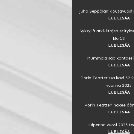
Juha Seppälän Routavuosi 
LUE LISÄÄ
Syksyllä arki-iltojen esityks
klo 18
LUE LISÄÄ
Mummola saa kantaesi
LUE LISÄÄ
Porin Teatterissa kävi 52 
vuonna 2025
LUE LISÄÄ
Porin Teatteri hakee ää
LUE LISÄÄ
Huipenna vuosi 2025 tea
LUE LISÄÄ