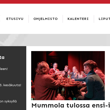
LIPPUKASSA
SOITA 02 6344 840
ETUSIVU
OHJELMISTO
KALENTERI
LIPU
LIPUT
ETUSIVU
HINNAT
OHJELMISTO
TIETOA
TIETOSUO
KALENTERI
ISTUMAKA
ta
LIPUT
TEATTERI
leen!
RAVINTOLA
3. kesäkuuta!
PAKETIT
YHTEYSTIEDOT
on syksyllä
Mummola tulossa ensi-