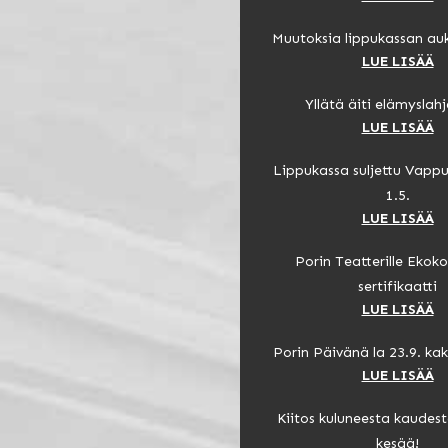
Muutoksia lippukassan auk
LUE LISÄÄ
Yllätä äiti elämyslahj
LUE LISÄÄ
Lippukassa suljettu Vapp
1.5.
LUE LISÄÄ
Porin Teatterille Ekok
sertifikaatti
LUE LISÄÄ
Porin Päivänä la 23.9. ka
LUE LISÄÄ
Kiitos kuluneesta kaudes
kesää!