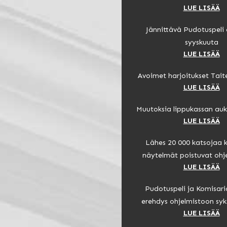
LUE LISÄÄ
Jännittävä Pudotuspeli 
syyskuuta
LUE LISÄÄ
Avoimet harjoitukset Tait
LUE LISÄÄ
Muutoksia lippukassan auk
LUE LISÄÄ
Lähes 20 000 katsojaa 
näytelmät poistuvat ohj
LUE LISÄÄ
Pudotuspeli ja Komisar
erehdys ohjelmistoon syk
LUE LISÄÄ