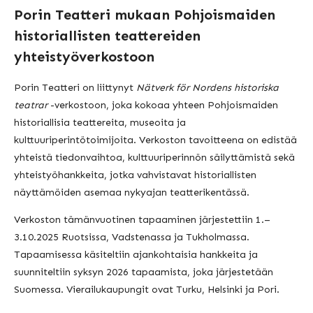
Porin Teatteri mukaan Pohjoismaiden
historiallisten teattereiden
yhteistyöverkostoon
Porin Teatteri on liittynyt
Nätverk för Nordens historiska
teatrar
-verkostoon, joka kokoaa yhteen Pohjoismaiden
historiallisia teattereita, museoita ja
kulttuuriperintötoimijoita. Verkoston tavoitteena on edistää
yhteistä tiedonvaihtoa, kulttuuriperinnön säilyttämistä sekä
yhteistyöhankkeita, jotka vahvistavat historiallisten
näyttämöiden asemaa nykyajan teatterikentässä.
Verkoston tämänvuotinen tapaaminen järjestettiin 1.–
3.10.2025 Ruotsissa, Vadstenassa ja Tukholmassa.
Tapaamisessa käsiteltiin ajankohtaisia hankkeita ja
suunniteltiin syksyn 2026 tapaamista, joka järjestetään
Suomessa. Vierailukaupungit ovat Turku, Helsinki ja Pori.