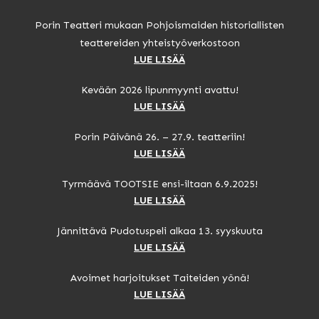
Porin Teatteri mukaan Pohjoismaiden historiallisten
teattereiden yhteistyöverkostoon
LUE LISÄÄ
Kevään 2026 lipunmyynti avattu!
LUE LISÄÄ
Porin Päivänä 26. – 27.9. teatteriin!
LUE LISÄÄ
Tyrmäävä TOOTSIE ensi-iltaan 6.9.2025!
LUE LISÄÄ
Jännittävä Pudotuspeli alkaa 13. syyskuuta
LUE LISÄÄ
Avoimet harjoitukset Taiteiden yönä!
LUE LISÄÄ