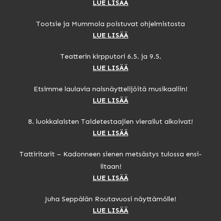
LUE LISÄÄ
Tootsie ja Mummola poistuvat ohjelmistosta
LUE LISÄÄ
Teatterin kirpputori 6.5. ja 9.5.
LUE LISÄÄ
Etsimme laulavia naisnäyttelijöitä musikaaliin!
LUE LISÄÄ
8. luokkalaisten Taidetestaajien vierailut alkoivat!
LUE LISÄÄ
Tattiritarit – Kadonneen sienen metsästys tulossa ensi-
iltaan!
LUE LISÄÄ
Juha Seppälän Routavuosi näyttämölle!
LUE LISÄÄ