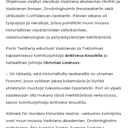
Ohjelmaan sisältyi vierailuja Vadstena Akatemian tiloihin ja
Vadstenan linnaan, Drottningholmin linnateatteriin sekä
Ulriksdalin Confidencen-teatteriin. Päivien aikana oli
työpajoja ja vierailuja, joissa pohdittiin muun muassa
historiallisten näyttämöiden säilyttämisen,
valaistusteknologian ja esityskäytäntöjen kehittämistä.
Porin Teatteria edustivat Vadstenan ja Tukholman
tapaamisessa toimitusjohtaja
Anttivesa Knuuttila
ja
taiteellinen johtaja
Christian Lindroos
.
– On tärkeää, että historiallisilla teattereilla on yhteinen
foorumi, jossa voidaan jakaa kokemuksia ja löytää
yhteistyön muotoja tulevaisuuden haasteisiin. Pori on ylpeä
saadessaan olla mukana tässä merkittävässä verkostossa,
sanoo toimitusjohtaja Anttivesa Knuuttila.
Nätverk för Nordens historiska teatrar -verkoston toimijoita
ovat muun muassa Vadstena-Akademien, Drottningholms
slottsteater, Åbo Svenska Teater, Svenska Teatern i