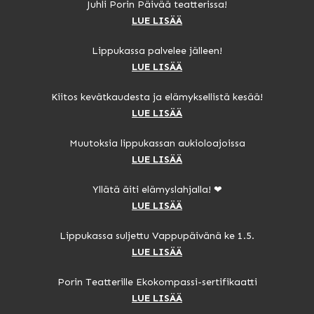
Juhli Porin Päivää teatterissa!
LUE LISÄÄ
Lippukassa palvelee jälleen!
LUE LISÄÄ
Kiitos kevätkaudesta ja elämyksellistä kesää!
LUE LISÄÄ
Muutoksia lippukassan aukioloajoissa
LUE LISÄÄ
Yllätä äiti elämyslahjalla! ❤
LUE LISÄÄ
Lippukassa suljettu Vappupäivänä ke 1.5.
LUE LISÄÄ
Porin Teatterille Ekokompassi-sertifikaatti
LUE LISÄÄ