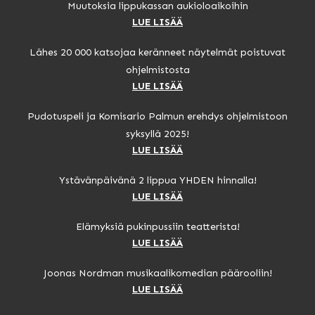
Muutoksia lippukassan aukioloaikoihin
LUE LISÄÄ
Lähes 20 000 katsojaa keränneet näytelmät poistuvat
ohjelmistosta
LUE LISÄÄ
Pudotuspeli ja Komisario Palmun erehdys ohjelmistoon
syksyllä 2025!
LUE LISÄÄ
Ystävänpäivänä 2 lippua YHDEN hinnalla!
LUE LISÄÄ
Elämyksiä pukinpussiin teatterista!
LUE LISÄÄ
Joonas Nordman musikaalikomedian päärooliin!
LUE LISÄÄ