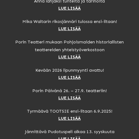
Anna lahjaksi tunteita ja tarinoita
LUE LISÄÄ
Mika Waltarin rikosjännäri tulossa ensi-iltaan!
LUE LISÄÄ
Porin Teatteri mukaan Pohjoismaiden historiallisten
teattereiden yhteistyöverkostoon
LUE LISÄÄ
Kevään 2026 lipunmyynti avattu!
LUE LISÄÄ
Porin Päivänä 26. – 27.9. teatteriin!
LUE LISÄÄ
Tyrmäävä TOOTSIE ensi-iltaan 6.9.2025!
LUE LISÄÄ
Jännittävä Pudotuspeli alkaa 13. syyskuuta
LUE LISÄÄ