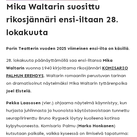
Mika Waltarin suosittu
rikosjännäri ensi-iltaan 28.
lokakuuta
Porin Teatterin vuoden 2025 viimeinen ensi-ilta on käsillä.
28. lokakuuta päänäyttämöllä saa ensi-iltansa
Mika
Waltarin
vuonna 1940 kirjoittama rikosjännäri
KOMISARIO
PALMUN EREHDYS
.
Waltarin romaaniin perustuvan tarinan
on dramatisoinut näytelmäksi Mika Waltarin tyttärenpoika
Joel Elstelä
.
Pekka Laasosen
(vier.) ohjaama näytelmä käynnistyy, kun
hurjasta juhlinnasta ja huonoista käytöstavoistaan tunnettu
seurapiirirenttu Bruno Rygseck löytyy kuolleena kotinsa
kylpyhuoneesta. Komisario Palmu (
Marko Honkanen
)
kutsutaan paikalle, vaikka kyseessä on ilmiselvä tapaturma: