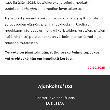
kausilla 2024-2025. Lattiakoroke ja seinät muokattiin
uudelleen
Loistojuttu
-komedian lavastuksesta.
Myös parikymmentä pukuvarastosta jo löytynyttä vaatetta
saivat uuden elämän, pienin muokkauksin. Rooliasun
muokkaamista ovat esimerkiksi koristeiden, rusettien, pitsien
lisääminen tai poisto, kankaan värjääminen sekä mallin ja
muodon muutokset.
Tervetuloa jännittämään, ratkaiseeko Palmu tapauksen
vai erehtyykö hän ensimmäistä kertaa…
20.10.2025
Ajankohtaista
Teatteri avoinna jälleen!
LUE LISÄÄ