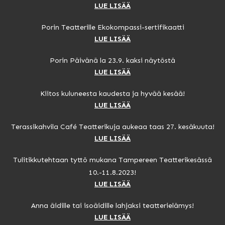
LUE LISÄÄ
Porin Teatterille Ekokompassi-sertifikaatti
LUE LISÄÄ
Porin Päivänä la 23.9. kaksi näytöstä
LUE LISÄÄ
Kiitos kuluneesta kaudesta ja hyvää kesää!
LUE LISÄÄ
Terassikahvila Café Teatterikuja aukeaa taas 27. kesäkuuta!
LUE LISÄÄ
Tulitikkutehtaan tyttö mukana Tampereen Teatterikesässä
10.-11.8.2023!
LUE LISÄÄ
Anna äidille tai isoäidille lahjaksi teatterielämys!
LUE LISÄÄ