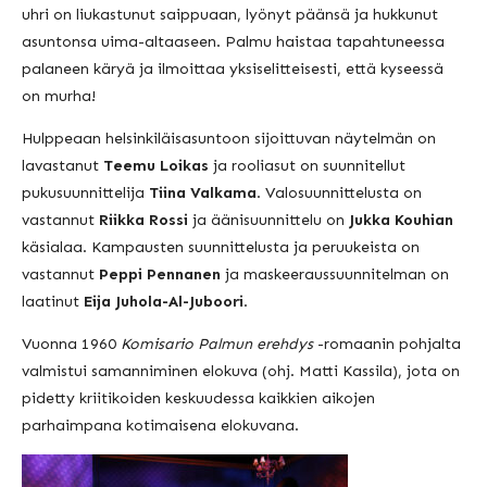
uhri on liukastunut saippuaan, lyönyt päänsä ja hukkunut
asuntonsa uima-altaaseen. Palmu haistaa tapahtuneessa
palaneen käryä ja ilmoittaa yksiselitteisesti, että kyseessä
on murha!
Hulppeaan helsinkiläisasuntoon sijoittuvan näytelmän on
lavastanut
Teemu Loikas
ja rooliasut on suunnitellut
pukusuunnittelija
Tiina Valkama
. Valosuunnittelusta on
vastannut
Riikka Rossi
ja äänisuunnittelu on
Jukka Kouhian
käsialaa. Kampausten suunnittelusta ja peruukeista on
vastannut
Peppi Pennanen
ja maskeeraussuunnitelman on
laatinut
Eija Juhola-Al-Juboori
.
Vuonna 1960
Komisario Palmun erehdys
-romaanin pohjalta
valmistui samanniminen elokuva (ohj. Matti Kassila), jota on
pidetty kriitikoiden keskuudessa kaikkien aikojen
parhaimpana kotimaisena elokuvana.