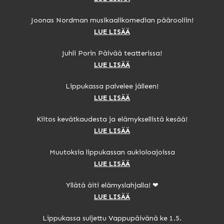
Joonas Nordman musikaalikomedian päärooliin!
LUE LISÄÄ
Juhli Porin Päivää teatterissa!
LUE LISÄÄ
Lippukassa palvelee jälleen!
LUE LISÄÄ
Kiitos kevätkaudesta ja elämyksellistä kesää!
LUE LISÄÄ
Muutoksia lippukassan aukioloajoissa
LUE LISÄÄ
Yllätä äiti elämyslahjalla! ❤
LUE LISÄÄ
Lippukassa suljettu Vappupäivänä ke 1.5.