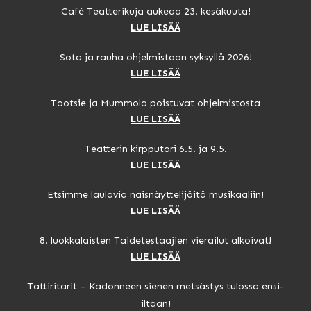
Café Teatterikuja aukeaa 23. kesäkuuta!
LUE LISÄÄ
Sota ja rauha ohjelmistoon syksyllä 2026!
LUE LISÄÄ
Tootsie ja Mummola poistuvat ohjelmistosta
LUE LISÄÄ
Teatterin kirpputori 6.5. ja 9.5.
LUE LISÄÄ
Etsimme laulavia naisnäyttelijöitä musikaaliin!
LUE LISÄÄ
8. luokkalaisten Taidetestaajien vierailut alkoivat!
LUE LISÄÄ
Tattiritarit – Kadonneen sienen metsästys tulossa ensi-
iltaan!