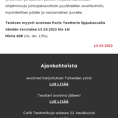
ohjelmistoja johtajakausittain pysähdellen avainkohtiin,
myötäleitten päälle ja vastamäkien juurelle.
Teoksen myynti avataan Porin Teatterin lippukassalla
tänään torstaina 13.10.2022 klo 16!
Hinta 60€
(sis. alv. 10%).
13.10.2022
Ajankohtaista
Avoimet harjoitukset Taiteiden yönä
LUE LISÄÄ
Teatteri avoinna jälleen!
LUE LISÄÄ
Café Teatterikuja aukeaa 23. kesäkuuta!