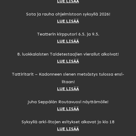
LUE LISÄÄ
Sota ja rauha ohjelmistoon syksyllä 2026!
LUE LISÄÄ
Teatterin kirpputori 6.5. ja 9.5.
LUE LISÄÄ
8. luokkalaisten Taidetestaajien vierailut alkoivat!
LUE LISÄÄ
Tattiritarit – Kadonneen sienen metsästys tulossa ensi-
iltaan!
LUE LISÄÄ
Juha Seppälän Routavuosi näyttämölle!
LUE LISÄÄ
Syksyllä arki-iltojen esitykset alkavat jo klo 18
LUE LISÄÄ