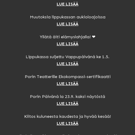
LUE LISÄÄ
Muutoksia lippukassan aukioloajoissa
LUE LISÄÄ
Yllätä äiti elämyslahjalla! ❤
LUE LISÄÄ
Lippukassa suljettu Vappupäivänä ke 1.5.
LUE LISÄÄ
Porin Teatterille Ekokompassi-sertifikaatti
LUE LISÄÄ
Porin Päivänä la 23.9. kaksi näytöstä
LUE LISÄÄ
Kiitos kuluneesta kaudesta ja hyvää kesää!
LUE LISÄÄ