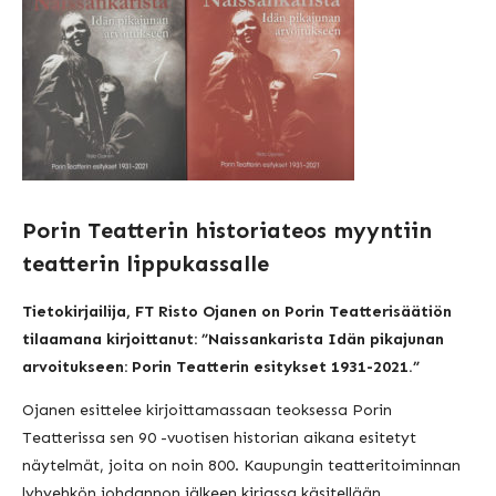
Porin Teatterin historiateos myyntiin
teatterin lippukassalle
Tietokirjailija, FT Risto Ojanen on Porin Teatterisäätiön
tilaamana kirjoittanut: ”Naissankarista Idän pikajunan
arvoitukseen: Porin Teatterin esitykset 1931-2021.”
Ojanen esittelee kirjoittamassaan teoksessa Porin
Teatterissa sen 90 -vuotisen historian aikana esitetyt
näytelmät, joita on noin 800. Kaupungin teatteritoiminnan
lyhyehkön johdannon jälkeen kirjassa käsitellään