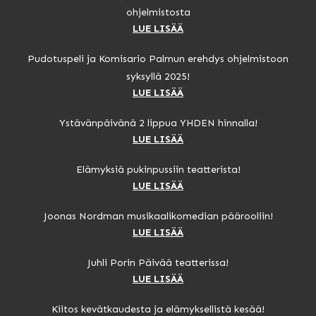
ohjelmistosta
LUE LISÄÄ
Pudotuspeli ja Komisario Palmun erehdys ohjelmistoon
syksyllä 2025!
LUE LISÄÄ
Ystävänpäivänä 2 lippua YHDEN hinnalla!
LUE LISÄÄ
Elämyksiä pukinpussiin teatterista!
LUE LISÄÄ
Joonas Nordman musikaalikomedian päärooliin!
LUE LISÄÄ
Juhli Porin Päivää teatterissa!
LUE LISÄÄ
Kiitos kevätkaudesta ja elämyksellistä kesää!