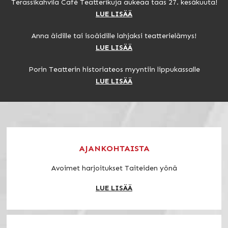
Terassikahvila Café Teatterikuja aukeaa taas 27. kesäkuuta!
LUE LISÄÄ
Anna äidille tai isoäidille lahjaksi teatterielämys!
LUE LISÄÄ
Porin Teatterin historiateos myyntiin lippukassalle
LUE LISÄÄ
AJANKOHTAISTA
Avoimet harjoitukset Taiteiden yönä
LUE LISÄÄ