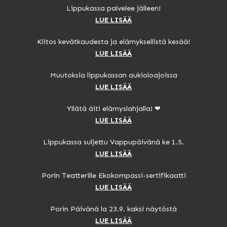
Lippukassa palvelee jälleen!
LUE LISÄÄ
Kiitos kevätkaudesta ja elämyksellistä kesää!
LUE LISÄÄ
Muutoksia lippukassan aukioloajoissa
LUE LISÄÄ
Yllätä äiti elämyslahjalla! ❤
LUE LISÄÄ
Lippukassa suljettu Vappupäivänä ke 1.5.
LUE LISÄÄ
Porin Teatterille Ekokompassi-sertifikaatti
LUE LISÄÄ
Porin Päivänä la 23.9. kaksi näytöstä
LUE LISÄÄ