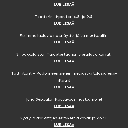
LUE LISÄÄ
Teatterin kirpputori 6.5. ja 9.5.
LUE LISÄÄ
Etsimme laulavia naisnäyttelijöitä musikaaliin!
LUE LISÄÄ
8. luokkalaisten Taidetestaajien vierailut alkoivat!
LUE LISÄÄ
Tattiritarit – Kadonneen sienen metsästys tulossa ensi-
iltaan!
LUE LISÄÄ
Juha Seppälän Routavuosi näyttämölle!
LUE LISÄÄ
Syksyllä arki-iltojen esitykset alkavat jo klo 18
LUE LISÄÄ