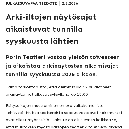
JULKAISUVAPAA TIEDOTE │ 2.2.2026
Arki-iltojen näytösajat
aikaistuvat tunnilla
syyskuusta lähtien
Porin Teatteri vastaa yleisön toiveeseen
ja aikaistaa arkinäytösten alkamisajat
tunnilla
syyskuusta 2026 alkaen
.
Tämä tarkoittaa sitä, että aiemmin klo 19.00 alkaneet
arkinäytännöt alkavat syksyllä jo klo 18.00.
Esitysaikojen muuttaminen on osa valtakunnallista
kehitystä. Muista teattereista saadut vastaavat kokemukset
ovat olleet myönteisiä. Palaute on ollut ennen kaikkea se,
että muutoksen myötä katsojien teatteri-ilta ei veny arkena