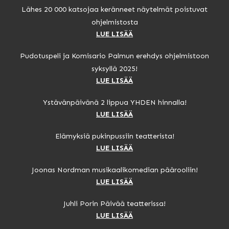
Lähes 20 000 katsojaa keränneet näytelmät poistuvat
ohjelmistosta
LUE LISÄÄ
Pudotuspeli ja Komisario Palmun erehdys ohjelmistoon
syksyllä 2025!
LUE LISÄÄ
Ystävänpäivänä 2 lippua YHDEN hinnalla!
LUE LISÄÄ
Elämyksiä pukinpussiin teatterista!
LUE LISÄÄ
Joonas Nordman musikaalikomedian päärooliin!
LUE LISÄÄ
Juhli Porin Päivää teatterissa!
LUE LISÄÄ