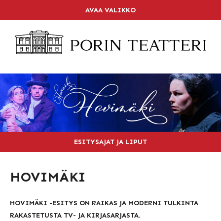
Skip
AVAA VALIKKO
LIPPUKASSA
to
content
SOITA 02 6344 840
ETUSIVU
OHJELMISTO
KALENTERI
LIPUT
TEATTERI
ESITYSAJAT JA LIPUT
RAVINTOLA
HOVIMÄKI
PAKETIT
YHTEYSTIEDOT
HOVIMÄKI -ESITYS ON RAIKAS JA MODERNI TULKINTA
RAKASTETUSTA TV- JA KIRJASARJASTA.