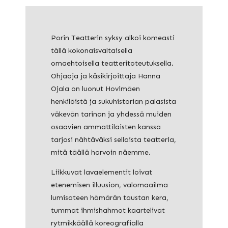
Porin Teatterin syksy alkoi komeasti
tällä kokonaisvaltaisella
omaehtoisella teatteritoteutuksella.
Ohjaaja ja käsikirjoittaja Hanna
Ojala on luonut Hovimäen
henkilöistä ja sukuhistorian palasista
väkevän tarinan ja yhdessä muiden
osaavien ammattilaisten kanssa
tarjosi nähtäväksi sellaista teatteria,
mitä täällä harvoin näemme.
Liikkuvat lavaelementit loivat
etenemisen illuusion, valomaailma
lumisateen hämärän taustan kera,
tummat ihmishahmot kaartelivat
rytmikkäällä koreografialla