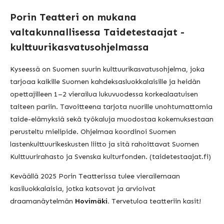
Porin Teatteri on mukana
valtakunnallisessa Taidetestaajat -
kulttuurikasvatusohjelmassa
Kyseessä on Suomen suurin kulttuurikasvatusohjelma, joka
tarjoaa kaikille Suomen kahdeksasluokkalaisille ja heidän
opettajilleen 1–2 vierailua lukuvuodessa korkealaatuisen
taiteen pariin. Tavoitteena tarjota nuorille unohtumattomia
taide-elämyksiä sekä työkaluja muodostaa kokemuksestaan
perusteltu mielipide. Ohjelmaa koordinoi Suomen
lastenkulttuurikeskusten liitto ja sitä rahoittavat Suomen
Kulttuurirahasto ja Svenska kulturfonden. (
taidetestaajat.fi)
Keväällä 2025 Porin Teatterissa tulee vierailemaan
kasiluokkalaisia, jotka katsovat ja arvioivat
draamanäytelmän
Hovimäki.
Tervetuloa teatteriin kasit!