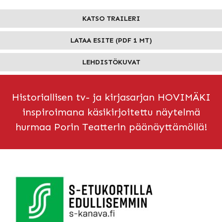
KATSO TRAILERI
LATAA ESITE (PDF 1 MT)
LEHDISTÖKUVAT
Historiallisen tv- ja kirjasarjan HOVIMÄKI
inspiroimana käsikirjoitettu näytelmä
hurmaa Porin Teatterin päänäyttämöllä!