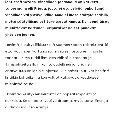
lähtiessä sotaan. Rinnallaan Johannalla on katkera
talousmamselli Frieda, josta ei ota selvää, onko tämä
vihollinen vai ystävä. Piika Anna ei luota säätyläisnaisiin,
mutta säätyläisnaiset tarvitsevat Annaa. Kun venäläiset
miehittävät kartanon, eripuraiset naiset punovat
yhteisen juonen.
Hovimäki -esitys liikkuu sekä Suomen sodan taistelukentillä
että Hovimäen kartanossa, missä se nostaa esiin naisten
tarinat. Esitys tutkii ihmisten välistä hierarkiaa ja
ihmissuhteita silloin, kun taloudellinen ja juridinen
eriarvoisuus on laein suojattua, kun naiset joutuvat herkästi
kritiikin kohteiksi, ja kun valtiot katsovat oikeudekseen
miehittää toisia.
Hovimäki -esityksen kerronta on nopeatempoista ja
nokkelaa. Se on paitsi vetävä draama, myös tanssillinen ja
audiovisuaalinen elämys.