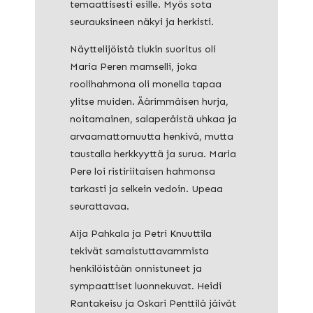
temaattisesti esille. Myös sota
seurauksineen näkyi ja herkisti.
Näyttelijöistä tiukin suoritus oli
Maria Peren mamselli, joka
roolihahmona oli monella tapaa
ylitse muiden. Äärimmäisen hurja,
noitamainen, salaperäistä uhkaa ja
arvaamattomuutta henkivä, mutta
taustalla herkkyyttä ja surua. Maria
Pere loi ristiriitaisen hahmonsa
tarkasti ja selkein vedoin. Upeaa
seurattavaa.
Aija Pahkala ja Petri Knuuttila
tekivät samaistuttavammista
henkilöistään onnistuneet ja
sympaattiset luonnekuvat. Heidi
Rantakeisu ja Oskari Penttilä jäivät