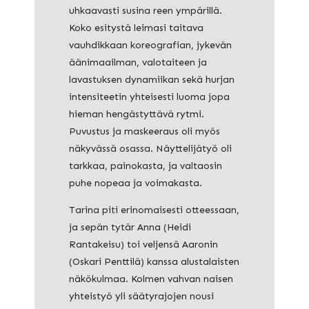
uhkaavasti susina reen ympärillä.
Koko esitystä leimasi taitava
vauhdikkaan koreografian, jykevän
äänimaailman, valotaiteen ja
lavastuksen dynamiikan sekä hurjan
intensiteetin yhteisesti luoma jopa
hieman hengästyttävä rytmi.
Puvustus ja maskeeraus oli myös
näkyvässä osassa. Näyttelijätyö oli
tarkkaa, painokasta, ja valtaosin
puhe nopeaa ja voimakasta.
Tarina piti erinomaisesti otteessaan,
ja sepän tytär Anna (Heidi
Rantakeisu) toi veljensä Aaronin
(Oskari Penttilä) kanssa alustalaisten
näkökulmaa. Kolmen vahvan naisen
yhteistyö yli säätyrajojen nousi