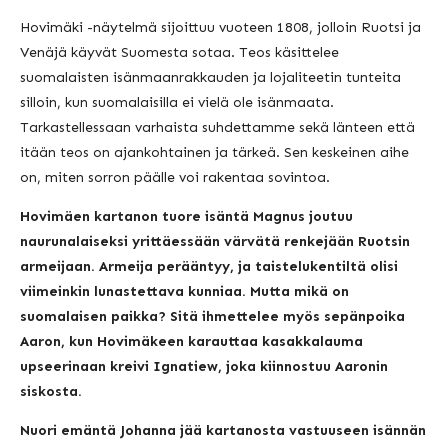
Hovimäki -näytelmä sijoittuu vuoteen 1808, jolloin Ruotsi ja
Venäjä käyvät Suomesta sotaa. Teos käsittelee
suomalaisten isänmaanrakkauden ja lojaliteetin tunteita
silloin, kun suomalaisilla ei vielä ole isänmaata.
Tarkastellessaan varhaista suhdettamme sekä länteen että
itään teos on ajankohtainen ja tärkeä. Sen keskeinen aihe
on, miten sorron päälle voi rakentaa sovintoa.
Hovimäen kartanon tuore isäntä Magnus joutuu
naurunalaiseksi yrittäessään värvätä renkejään Ruotsin
armeijaan. Armeija perääntyy, ja taistelukentiltä olisi
viimeinkin lunastettava
kunniaa. Mutta mikä on
suomalaisen paikka? Sitä ihmettelee myös sepänpoika
Aaron, kun Hovimäkeen karauttaa kasakkalauma
upseerinaan kreivi Ignatiew, joka kiinnostuu Aaronin
siskosta.
Nuori emäntä Johanna jää kartanosta vastuuseen isännän