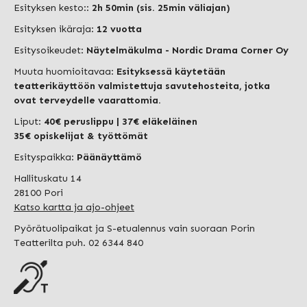
Esityksen kesto::
2h 50min (sis. 25min väliajan)
Esityksen ikäraja:
12 vuotta
Esitysoikeudet:
Näytelmäkulma - Nordic Drama Corner Oy
Muuta huomioitavaa:
Esityksessä käytetään
teatterikäyttöön valmistettuja savutehosteita, jotka
ovat terveydelle vaarattomia.
Liput:
40€ peruslippu
| 37€ eläkeläinen
35€ opiskelijat & työttömät
Esityspaikka:
Päänäyttämö
Hallituskatu 14
28100 Pori
Katso kartta ja ajo-ohjeet
Pyörätuolipaikat ja S-etualennus vain suoraan Porin
Teatterilta puh. 02 6344 840