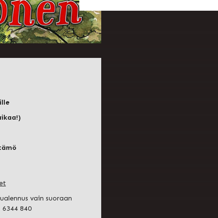
ille
aikaa!)
ttämö
et
tualennus vain suoraan
2 6344 840