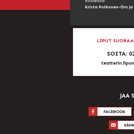
Rooleissa:
Krista Putkonen-Örn ja
LIPUT SUORAA
SOITA: 0
teatterin.lipu
JAA 
FACEBOOK
SÄH