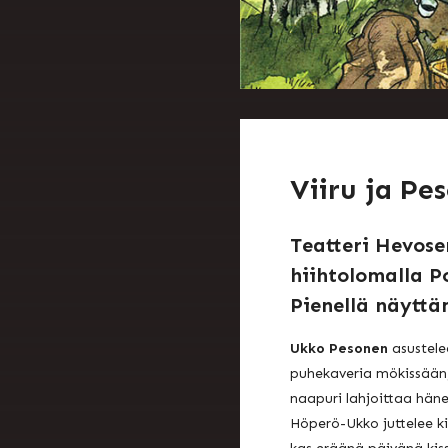
Viiru ja Pe
Teatteri Hevose
hiihtolomalla P
Pienellä näyttä
Ukko Pesonen
asustele
puhekaveria mökissään,
naapuri lahjoittaa häne
Höperö-Ukko juttelee ki