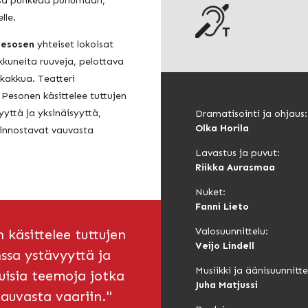
ssa puhkeaa puhumaan,
lle.
 Pesosen
yhteiset lokoisat
ukkuneita ruuveja, pelottava
ukakkua. Teatteri
Pesonen käsittelee tuttujen
yttä ja yksinäisyyttä,
Dramatisointi ja ohjaus:
Olka Horila
iinnostavat vauvasta
Lavastus ja puvut:
Riikka Aurasmaa
Nuket:
Fanni Lieto
Valosuunnittelu:
 käsittelee tuttujen
Veijo Lindell
sa ystävyyttä ja
Musiikki ja äänisuunnitte
kuisia teemoja jotka
Juha Matjussi
auvasta vaariin."