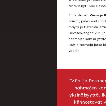
kas eräänä päivänä ki
ainakin nyt Ukko Pesose
Siitä alkavat
Viirun ja
päivät, joihin kuuluu h
mäyrä ja tietenkin lett
Hevosenkengän Viiru ja 
hahmojen kanssa ystävy
ikuisia teemoja jotka k
vaariin.
"Viiru ja Pesonen
hahmojen kans
yksinäisyyttä, i
kiinnostavat v