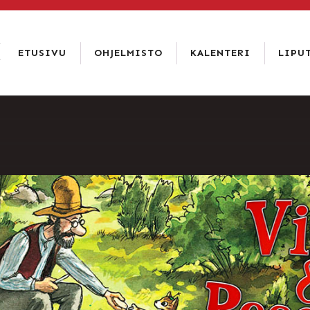
LIPPUKASSA
SOITA 02 6344 840
ETUSIVU
OHJELMISTO
KALENTERI
LIPU
LIPUT
ETUSIVU
HINNAT
OHJELMISTO
TIETOA
TIETOSUO
KALENTERI
ISTUMAKA
LIPUT
TEATTERI
RAVINTOLA
PAKETIT
YHTEYSTIEDOT