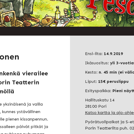
Ensi-ilta:
14.9.2019
sonen
Ikäsuositus:
yli 3-vuotia
nkenkä vierailee
Kesto:
n. 45 min (ei väli
orin Teatterin
Liput:
15€ peruslippu
möllä
Esityspaikka:
Pieni näy
Hallituskatu 14
e yksinäisenä ja vailla
28100 Pori
 kunnes ystävällinen
Katso kartta ja ajo-ohje
lle pienen kissanpennun.
Pyörätuolipaikat ja S-e
ssalleen päivät pitkät ja
Porin Teatterilta puh. 0