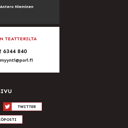
 Antero Nieminen
N TEATTERILTA
2 6344 840
nmyynti@pori.fi
SIVU
TWITTER
KÖPOSTI