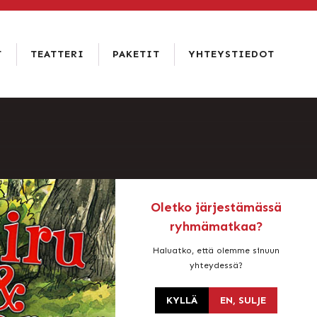
T
TEATTERI
PAKETIT
YHTEYSTIEDOT
RAVINTOLA
RAATIHUONEEN
YHTEYSTIEDOT
KELLARI
HISTORIA
USEIN
HOTELLI &
KYSYTYT
VUOKRAUS
RAVINTOLA
KYSYMYKSET
AMADO
JA
LEHDISTÖ
HENKILÖKUNTA
VAAKUNAN
RTAT
VASTUULLISUUS
PALAUTE
SATAKUNTA-
SALI
Oletko järjestämässä
ryhmämatkaa?
Haluatko, että olemme sinuun
yhteydessä?
KYLLÄ
EN, SULJE