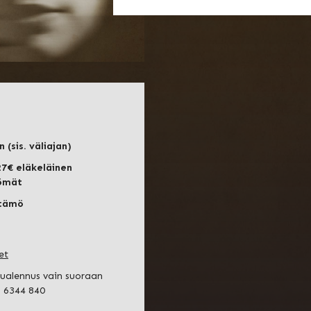
 (sis. väliajan)
27€ eläkeläinen
tömät
ttämö
et
tualennus vain suoraan
2 6344 840