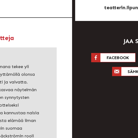
teatterin.lipu
tteja
JAA 
FACEBOOK
nana tekee yli
SÄH
äyttämöllä olonsa
i ja vaivatta.
kasvaa näytelmän
en synnytysten
tteiseksi
ka kannustaa naisia
ista elämää ilman
lain suomaa
Bäckströmin rooli