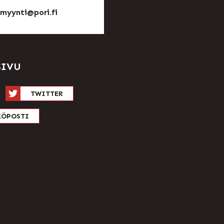
nmyynti@pori.fi
SIVU
TWITTER
KÖPOSTI