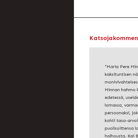
Katsojakommen
”Maria Pere Min
kaksituntisen n
monivivahteisest
Minnan hahmo 
edetessä, useid
lomassa, varmao
persoonaksi, jo
kohti tasa-arvo
puolisoittensa 
holhousta. Kai 