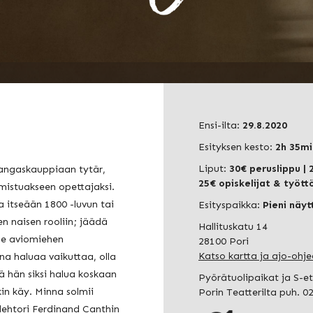
Ensi-ilta:
29.8.2020
Esityksen kesto:
2h 35min
Liput:
30€ peruslippu
| 
kangaskauppiaan tytär,
25€ opiskelijat & työt
mistuakseen opettajaksi.
 itseään 1800 -luvun tai
Esityspaikka:
Pieni näy
 naisen rooliin; jäädä
Hallituskatu 14
lle aviomiehen
28100 Pori
Katso kartta ja ajo-ohje
na haluaa vaikuttaa, olla
ä hän siksi halua koskaan
Pyörätuolipaikat ja S-e
kin käy. Minna solmii
Porin Teatterilta puh. 0
 lehtori Ferdinand Canthin