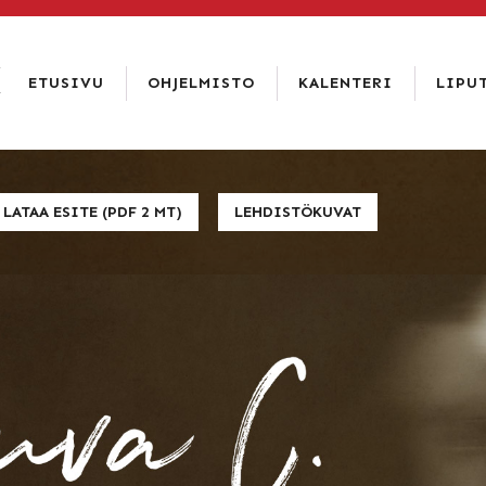
LIPPUKASSA
SOITA 02 6344 840
ETUSIVU
OHJELMISTO
KALENTERI
LIPU
LIPUT
ETUSIVU
HINNAT
OHJELMISTO
TIETOA
TIETOSUO
KALENTERI
LATAA ESITE (PDF 2 MT)
LEHDISTÖKUVAT
ISTUMAKA
LIPUT
TEATTERI
RAVINTOLA
PAKETIT
YHTEYSTIEDOT