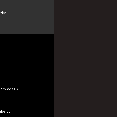
tio:
öm (vier.)
akeisu