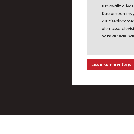
turvavälit oliva
Katsomoon myy
kuutisenkymmen
olemassa olevis
Satakunnan Kan
Lisää kommentteja