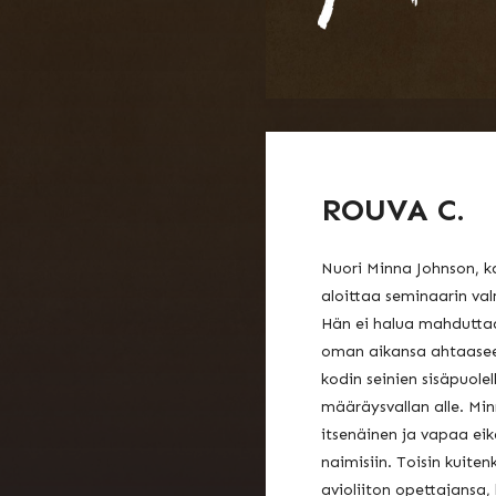
ROUVA C.
Nuori Minna Johnson, 
aloittaa seminaarin val
Hän ei halua mahduttaa
oman aikansa ahtaaseen
kodin seinien sisäpuole
määräysvallan alle. Min
itsenäinen ja vapaa eik
naimisiin. Toisin kuiten
avioliiton opettajansa,