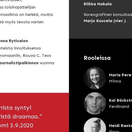
Riikka Hakala
ja toisinajattelijan
 maailma on herkkä, mutta
Koreografinen konsultaa
Marjo Kuusela (vier.)
ää myös teosta varten
inna Rytisalon
teista innoituksensa
n romaaniin, Rouva C. Teos
Rooleissa
urnalistipalkinnon
vuonna
Maria Pere
Minna
Kai Bäckstr
ista syntyi
Ferdinand
istä draamaa."
omi 3.9.2020
Heidi Rant
Flora