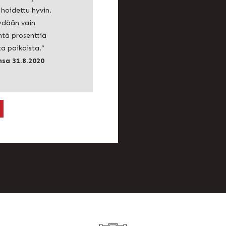
t hoidettu hyvin.
dään vain
tä prosenttia
ta paikoista.”
sa 31.8.2020