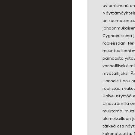
aviomiehenä on
Näyttämöyhteis
on saumatonta.
johdonmukaisen
Cygnaeuksena j
rooleissaan. He
muuntuu luonte
parhaasta ystä
vanhoilliseksi m
myötäilijäksi. Ä
Hannele Lanu o
roolissaan vaku
Palvelustyttöä e
Lindströmillä o
muutama, mutta 
olemuksellaan ja
tärkeä osa näy
kokonaisuutta.