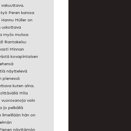
 vakuuttava.
työ Peren kanssa
 Hannu Müller on
 uskottava
a myös muissa
idi Rantakeisu
vasti Minnan
västä kovapintaisen
iehensä
itiä näyttelevä
n pienessä
uttava kuten aina.
sittävällä Miia
n vuorosanoja vain
jo pelkällä
 ilmeillään hän on
telmän
 Pienen näyttämön