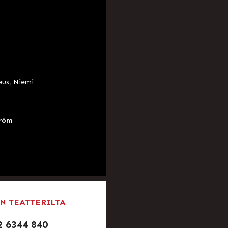
eus, Niemi
tröm
N TEATTERILTA
2 6344 840