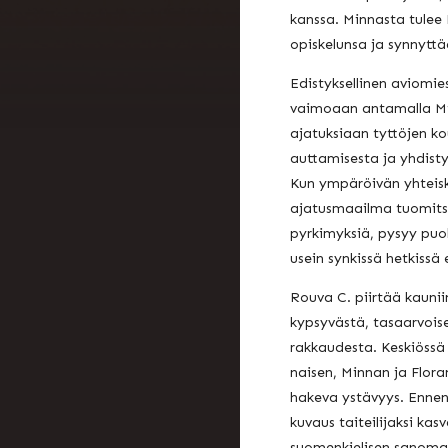
kanssa. Minnasta tulee 
opiskelunsa ja synnytt
Edistyksellinen aviomie
vaimoaan antamalla Mi
ajatuksiaan tyttöjen ko
auttamisesta ja yhdist
Kun ympäröivän yhteis
ajatusmaailma tuomit
pyrkimyksiä, pysyy puol
usein synkissä hetkiss
Rouva C. piirtää kaunii
kypsyvästä, tasaarvoises
rakkaudesta. Keskiöss
naisen, Minnan ja Flora
hakeva ystävyys. Ennen
kuvaus taiteilijaksi ka
suomenkielisen sanomal