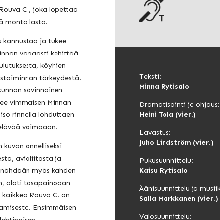
Rouva C., joka lopettaa
ää monta lasta.
s kannustaa ja tukee
nnan vapaasti kehittää
ulutuksesta, köyhien
Teksti:
ystoiminnan tärkeydestä.
Minna Rytisalo
kunnan sovinnainen
see vimmaisen Minnan
Dramatisointi ja ohjaus:
iso rinnalla lohduttaen
Heini Tola (vier.)
ä elävää vaimoaan.
Lavastus:
Juho Lindström (vier.)
n kuvan onnelliseksi
ta, avioliitosta ja
Pukusuunnittelu:
ä nähdään myös kahden
Kaisu Rytisalo
n, alati tasapainoaan
Äänisuunnittelu ja musiik
 kaikkea Rouva C. on
Salla Markkanen (vier.)
svamisesta. Ensimmäisen
Valosuunnittelu:
ehtinaisen,