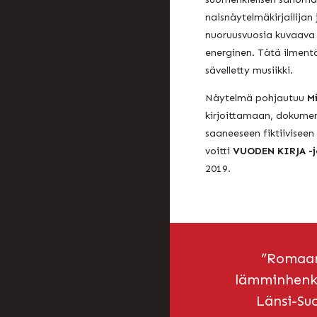
naisnäytelmäkirjailijan 
nuoruusvuosia kuvaava
energinen. Tätä ilment
sävelletty musiikki.
Näytelmä pohjautuu
M
kirjoittamaan, dokumen
saaneeseen fiktiivisee
voitti
VUODEN KIRJA -jo
2019.
”Romaan
lämminhenk
Länsi-Su