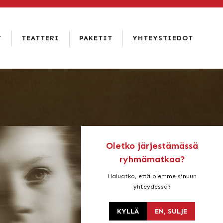
T
TEATTERI
PAKETIT
YHTEYSTIEDOT
RAVINTOLA
RAATIHUONEEN
YHTEYSTIEDOT
KELLARI
HISTORIA
USEIN
HOTELLI &
KYSYTYT
VUOKRAUS
RAVINTOLA
KYSYMYKSET
AMADO
JA
LEHDISTÖ
HENKILÖKUNTA
VAAKUNAN
RTAT
VASTUULLISUUS
PALAUTE
SATAKUNTA-
SALI
Oletko järjestämässä
ryhmämatkaa?
Haluatko, että olemme sinuun
yhteydessä?
KYLLÄ
EN, SULJE