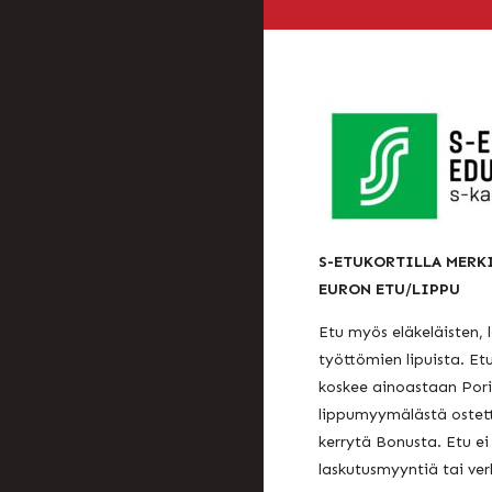
S-ETUKORTILLA MERK
EURON ETU/LIPPU
Etu myös eläkeläisten, l
työttömien lipuista. Et
koskee ainoastaan Pori
lippumyymälästä ostettu
kerrytä Bonusta. Etu e
laskutusmyyntiä tai ve