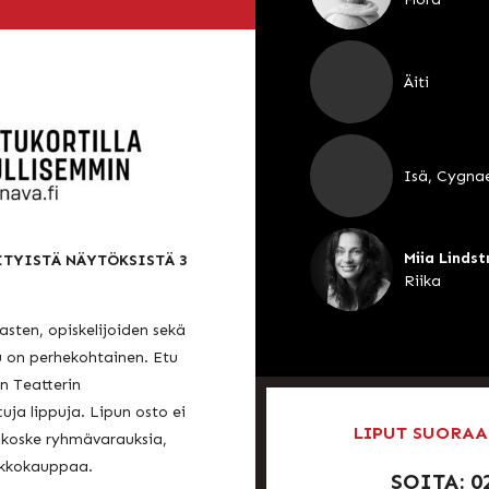
Äiti
Isä, Cygna
Miia Linds
ITYISTÄ NÄYTÖKSISTÄ 3
Riika
asten, opiskelijoiden sekä
u on perhekohtainen. Etu
n Teatterin
ja lippuja. Lipun osto ei
LIPUT SUORAA
i koske ryhmävarauksia,
rkkokauppaa.
SOITA: 0