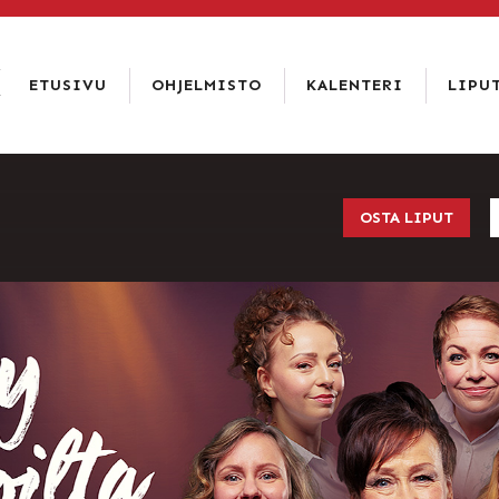
LIPPUKASSA
SOITA 02 6344 840
ETUSIVU
OHJELMISTO
KALENTERI
LIPU
LIPUT
ETUSIVU
HINNAT
OHJELMISTO
TIETOA
TIETOSUO
KALENTERI
OSTA LIPUT
ISTUMAKA
LIPUT
TEATTERI
RAVINTOLA
PAKETIT
YHTEYSTIEDOT