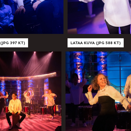
(JPG 397 KT)
LATAA KUVA (JPG 588 KT)