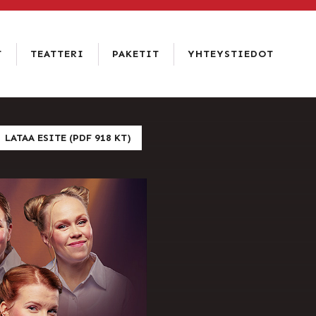
T
TEATTERI
PAKETIT
YHTEYSTIEDOT
RAVINTOLA
RAATIHUONEEN
YHTEYSTIEDOT
KELLARI
HISTORIA
USEIN
HOTELLI &
KYSYTYT
VUOKRAUS
RAVINTOLA
KYSYMYKSET
AMADO
JA
LEHDISTÖ
LATAA ESITE (PDF 918 KT)
HENKILÖKUNTA
VAAKUNAN
RTAT
VASTUULLISUUS
PALAUTE
SATAKUNTA-
SALI