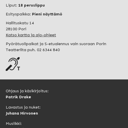
Liput:
18 peruslippu
Esityspaikka:
Pieni näyttämö
Hallituskatu 14
28100 Pori
Katso kartta ja ajo-ohjeet
Pyörätuolipaikat ja S-etualennus vain suoraan Porin
Teatterilta puh. 02 6344 840
Ohjaus ja käsikirjoitus:
Patrik Drake
Lavastus ja nuket:
Juhana Hirvonen
Musiikki: