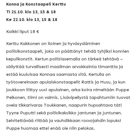
Konna ja Konstaapeli Kerttu
Ti 21.10. klo 13, 15 & 18
Ke 22.10. klo 13, 15 & 18
Kaikki liput 18 €
Kerttu Kakkonen on iloinen ja hyväsydäminen
poliisikonstaapeli, joka on päättänyt tehdä tyhjiksi konnien
kepulikonstit. Kertun poliisiasemalla on tärkeä tehtävä –
säilyttää turvallisesti maailman arvokkainta timanttia ja
estää kuuluisaa Konnaa saamasta sitä. Kertulla on
työtovereinaan apulaiskonstaapelit Rattis ja Musu, ja kun
joukkoon liittyy uusi apulainen, arka koira nimeltään Puppe
Pelkonen, tiimi on valmis. Lisävipellystä tapahtumiin tuovat
ovela tikkarivaras Toukkanen, naapurin hupsahtava täti
Tyyne Puputti sekä poliisikaksikko Jantunen ja Juntunen.
Selvitettävää riittää ja vauhdikkaan rosvojahdin lopuksi
Puppe huomaa ettei enää ole niin pelokas.