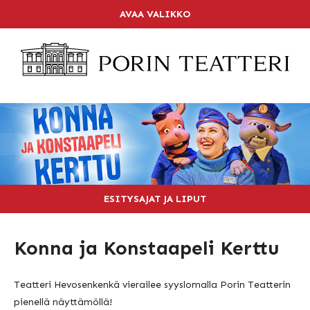
Skip
AVAA VALIKKO
LIPPUKASSA
to
content
SOITA 02 6344 840
ETUSIVU
OHJELMISTO
KALENTERI
LIPUT
TEATTERI
ESITYSAJAT JA LIPUT
RAVINTOLA
Konna ja Konstaapeli Kerttu
PAKETIT
YHTEYSTIEDOT
Teatteri Hevosenkenkä vierailee syyslomalla Porin Teatterin
pienellä näyttämöllä!