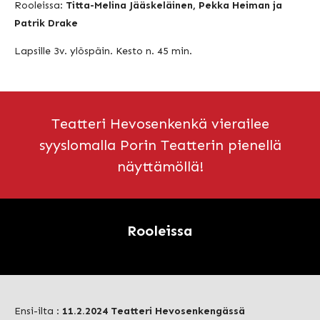
Rooleissa:
Titta-Melina Jääskeläinen, Pekka Heiman ja
Patrik Drake
Lapsille 3v. ylöspäin. Kesto n. 45 min.
Teatteri Hevosenkenkä vierailee
syyslomalla Porin Teatterin pienellä
näyttämöllä!
Rooleissa
Ensi-ilta :
11.2.2024 Teatteri Hevosenkengässä