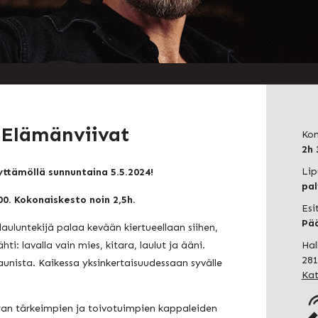
 Elämänviivat
Kon
2h 
Lip
yttämöllä sunnuntaina 5.5.2024!
pal
:00. Kokonaiskesto noin 2,5h.
Esi
Pä
lauluntekijä palaa kevään kiertueellaan siihen,
ti: lavalla vain mies, kitara, laulut ja ääni.
Hal
281
kaunista. Kaikessa yksinkertaisuudessaan syvälle
Kat
uran tärkeimpien ja toivotuimpien kappaleiden