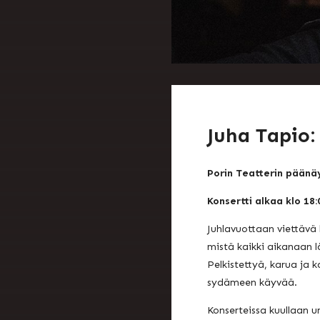
Juha Tapio:
Porin Teatterin päänä
Konsertti alkaa klo 18
Juhlavuottaan viettävä 
mistä kaikki aikanaan läh
Pelkistettyä, karua ja 
sydämeen käyvää.
Konserteissa kuullaan 