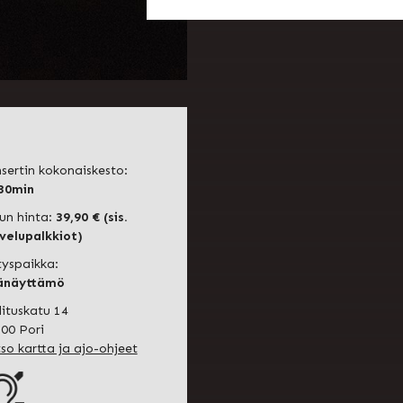
sertin kokonaiskesto:
30min
un hinta:
39,90 € (sis.
velupalkkiot)
tyspaikka:
änäyttämö
lituskatu 14
00 Pori
so kartta ja ajo-ohjeet