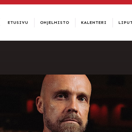
LIPPUKASSA
SOITA 02 6344 840
ETUSIVU
OHJELMISTO
KALENTERI
LIPU
LIPUT
ETUSIVU
HINNAT
OHJELMISTO
TIETOA
TIETOSUO
KALENTERI
ISTUMAKA
LIPUT
TEATTERI
RAVINTOLA
PAKETIT
YHTEYSTIEDOT