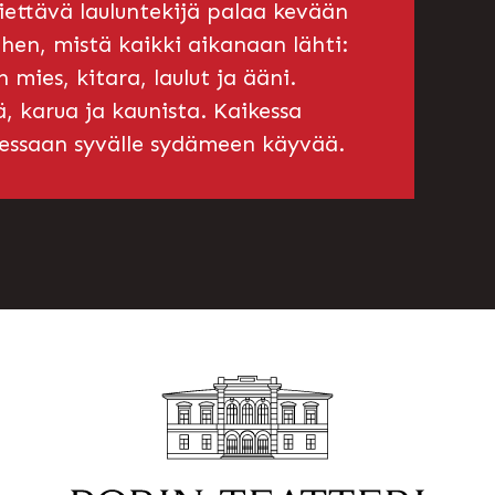
iettävä lauluntekijä palaa kevään
ihen, mistä kaikki aikanaan lähti:
n mies, kitara, laulut ja ääni.
ä, karua ja kaunista. Kaikessa
dessaan syvälle sydämeen käyvää.