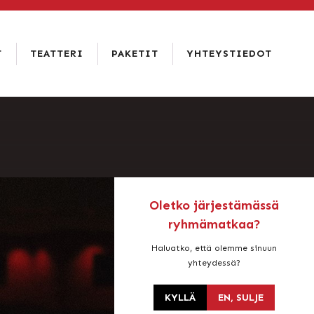
T
TEATTERI
PAKETIT
YHTEYSTIEDOT
RAVINTOLA
RAATIHUONEEN
YHTEYSTIEDOT
KELLARI
HISTORIA
USEIN
HOTELLI &
KYSYTYT
VUOKRAUS
RAVINTOLA
KYSYMYKSET
AMADO
JA
LEHDISTÖ
HENKILÖKUNTA
VAAKUNAN
RTAT
VASTUULLISUUS
PALAUTE
SATAKUNTA-
SALI
Oletko järjestämässä
ryhmämatkaa?
Haluatko, että olemme sinuun
yhteydessä?
KYLLÄ
EN, SULJE