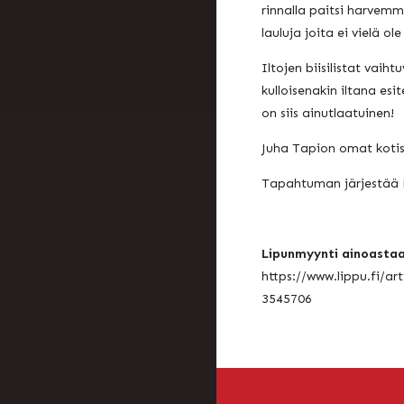
rinnalla paitsi harvemm
lauluja joita ei vielä o
Iltojen biisilistat vaih
kulloisenakin iltana esi
on siis ainutlaatuinen!
Juha Tapion omat kotis
Tapahtuman järjestää 
Lipunmyynti ainoastaa
https://www.lippu.fi/ar
3545706