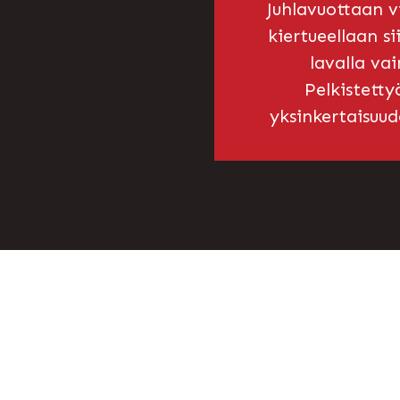
Juhlavuottaan v
kiertueellaan si
lavalla vai
Pelkistetty
yksinkertaisuu