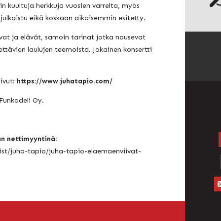
in kuultuja herkkuja vuosien varrelta, myös
le julkaistu eikä koskaan aikaisemmin esitetty.
tuvat ja elävät, samoin tarinat jotka nousevat
tettävien laulujen teemoista. Jokainen konsertti
ivut:
https://www.juhatapio.com/
Funkadeli Oy.
n nettimyyntinä:
tist/juha-tapio/juha-tapio-elaemaenviivat-