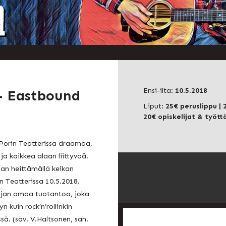
Ensi-ilta:
10.5.2018
– Eastbound
Liput:
25€ peruslippu
| 
20€ opiskelijat & työt
orin Teatterissa draamaa,
a kaikkea alaan liittyvää.
taan heittämällä keikan
 Teatterissa 10.5.2018.
ilijan omaa tuotantoa, joka
yn kuin rock’n’rollinkin
issä. (säv. V.Haltsonen, san.