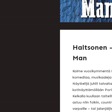
Haltsonen 
Man
Kolme vuosikymmentä P
komediaa, musikaaleja j
Näyttelijä juhlii taival
kotinäyttämöllään Porin
Keikalla kuullaan taite
astuu niin folkin, countr
varpaille – tai jalanjälj