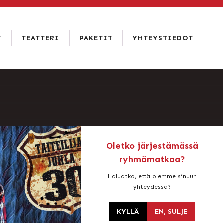
T
TEATTERI
PAKETIT
YHTEYSTIEDOT
RAVINTOLA
RAATIHUONEEN
YHTEYSTIEDOT
KELLARI
HISTORIA
USEIN
HOTELLI &
KYSYTYT
VUOKRAUS
RAVINTOLA
KYSYMYKSET
AMADO
JA
LEHDISTÖ
HENKILÖKUNTA
VAAKUNAN
RTAT
VASTUULLISUUS
PALAUTE
SATAKUNTA-
SALI
Oletko järjestämässä
ryhmämatkaa?
Haluatko, että olemme sinuun
yhteydessä?
KYLLÄ
EN, SULJE