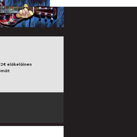
22€ eläkeläinen
tömät