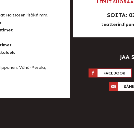
LIPUT SUORAA
SOITA: 0
t Haltsosen lisäksi mm.
o
teatterin.lipu
ttimet
timet
stalaulu
JAA 
olppanen, Vähä-Pesola,
FACEBOOK
SÄH