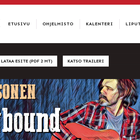
LIPPUKASSA
SOITA 02 6344 840
ETUSIVU
OHJELMISTO
KALENTERI
LIPU
LIPUT
ETUSIVU
HINNAT
OHJELMISTO
TIETOA
TIETOSUO
KALENTERI
LATAA ESITE (PDF 2 MT)
KATSO TRAILERI
ISTUMAKA
LIPUT
TEATTERI
RAVINTOLA
PAKETIT
YHTEYSTIEDOT