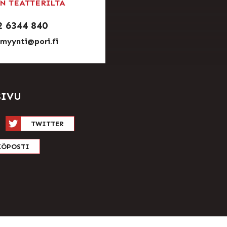
N TEATTERILTA
2 6344 840
nmyynti@pori.fi
SIVU
TWITTER
KÖPOSTI