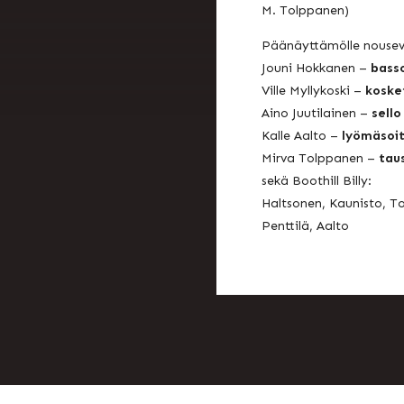
M. Tolppanen)
Päänäyttämölle nouseva
Jouni Hokkanen –
bass
Ville Myllykoski –
koske
Aino Juutilainen –
sello
Kalle Aalto –
lyömäsoit
Mirva Tolppanen –
tau
sekä Boothill Billy:
Haltsonen, Kaunisto, T
Penttilä, Aalto