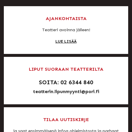
AJANKOHTAISTA
Teatteri avoinna jälleen!
LUE LISÄÄ
LIPUT SUORAAN TEATTERILTA
SOITA: 02 6344 840
teatterin.lipunmyynti@pori.fi
TILAA UUTISKIRJE
ja saat ensimmäisenä infoa ohjelmistosta ja parhaat