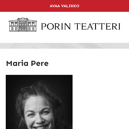
Skip
AVAA VALIKKO
LIPPUKASSA
to
content
SOITA 02 6344 840
ETUSIVU
OHJELMISTO
KALENTERI
Maria Pere
LIPUT
TEATTERI
RAVINTOLA
PAKETIT
YHTEYSTIEDOT