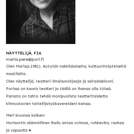
NÄYTTELIJÄ, FIA
maria.pere@pori.fi
Olen Maria(s.1981). Kotoisin nakkilalaiselta, kulttuurintäyteiseltä
maatilalta.
Olen näyttelijä, teatteri-ilmaisunohjaaja ja sairaalaklovni.
Porissa on kaunis teatteri ja täällä on ihanaa olla töissä.
Parasta on tahto tehdä monipuolista teatteritaidetta
kiinnostavien taiteilijatyökavereideni kanssa.
Meri kruunaa kaiken!
H
orisontin säännöllinen ihailu antaa voimaa, rohkeutta, rauhaa
ja vapautta ♥️