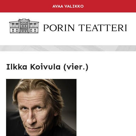
Skip
AVAA VALIKKO
LIPPUKASSA
to
content
SOITA 02 6344 840
ETUSIVU
OHJELMISTO
KALENTERI
Ilkka Koivula (vier.)
LIPUT
TEATTERI
RAVINTOLA
PAKETIT
YHTEYSTIEDOT